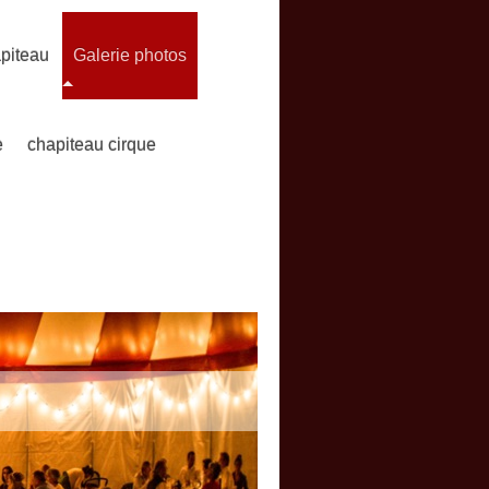
piteau
Galerie photos
e
chapiteau cirque