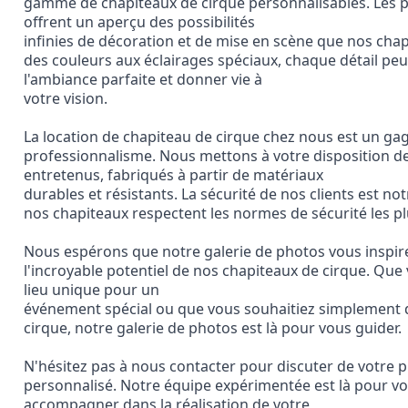
gamme de chapiteaux de cirque personnalisables. Les ph
offrent un aperçu des possibilités

infinies de décoration et de mise en scène que nos chap
des couleurs aux éclairages spéciaux, chaque détail peut
l'ambiance parfaite et donner vie à

votre vision.
La location de chapiteau de cirque chez nous est un gage
professionnalisme. Nous mettons à votre disposition de
entretenus, fabriqués à partir de matériaux

durables et résistants. La sécurité de nos clients est not
nos chapiteaux respectent les normes de sécurité les plu
Nous espérons que notre galerie de photos vous inspirer
l'incroyable potentiel de nos chapiteaux de cirque. Que 
lieu unique pour un

événement spécial ou que vous souhaitiez simplement dé
cirque, notre galerie de photos est là pour vous guider.
N'hésitez pas à nous contacter pour discuter de votre pr
personnalisé. Notre équipe expérimentée est là pour vou
accompagner dans la réalisation de votre
