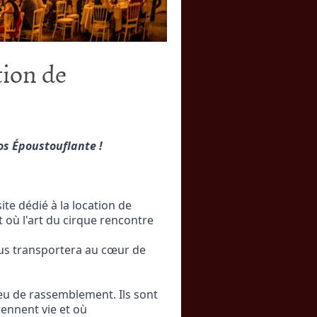
on de
os Époustouflante !
te dédié à la location de 
où l'art du cirque rencontre 
us transportera au cœur de 
eu de rassemblement. Ils sont 
ennent vie et où 