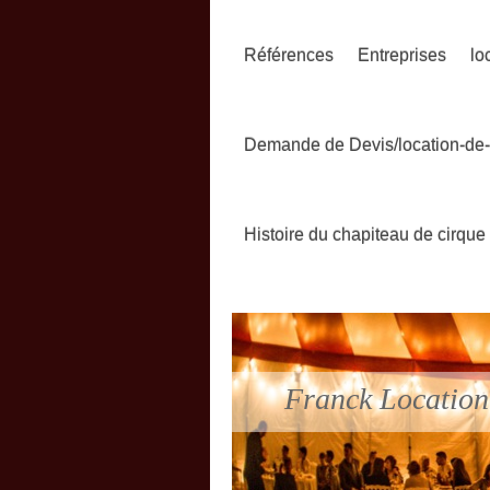
Références
Entreprises
lo
Demande de Devis/location-de
Histoire du chapiteau de cirque
Franck Locatio