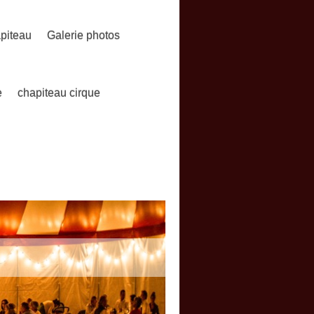
piteau
Galerie photos
e
chapiteau cirque