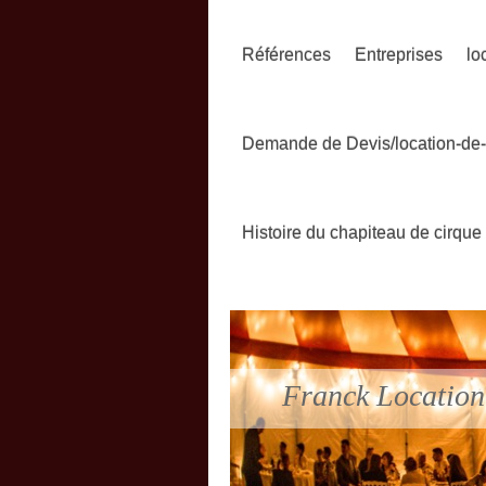
Références
Entreprises
lo
Demande de Devis/location-de
Histoire du chapiteau de cirque
Franck Locatio